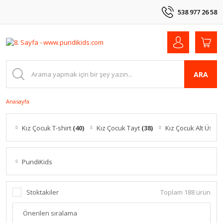
538 977 26 58
ARA
Anasayfa
Kız Çocuk T-shirt
(40)
Kız Çocuk Tayt
(38)
Kız Çocuk Alt Üst T
PundiKids
Stoktakiler
Toplam 188 ürün