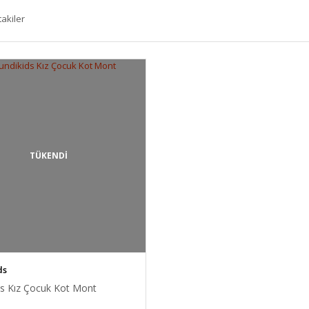
takiler
TÜKENDİ
ds
ds Kız Çocuk Kot Mont