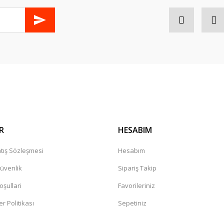
R
HESABIM
tış Sözleşmesi
Hesabım
Güvenlik
Sipariş Takip
oşullari
Favorileriniz
er Politikası
Sepetiniz
a