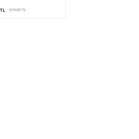
 TL
629,82 TL