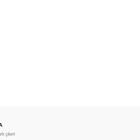
A
lı çıkın!