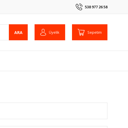
538 977 26 58
ARA
Üyelik
Sepetim