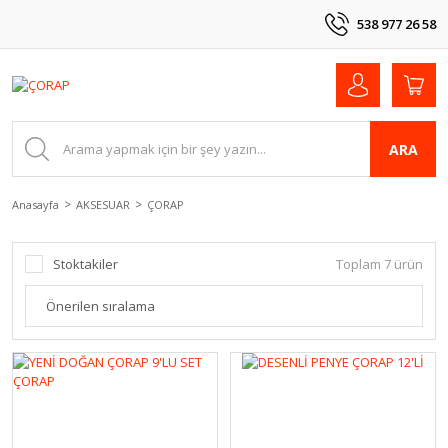
538 977 26 58
ARA
Anasayfa
AKSESUAR
ÇORAP
Stoktakiler
Toplam 7 ürün