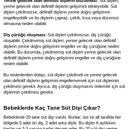
Yerine gelecek olan definitif dişlerin bozulması:
 Süt dişleri, 
yerine gelecek olan definitif dişlerin gelişimini etkileyebilir. Süt 
dişleri çekilmezse, definitif dişlerin yerine doğru gelişimini 
engelleyebilir ve bu dişlerin çapraz, çekik, kısa veya düzensiz 
olmasına neden olabilir.
Diş çürüğü oluşması:
 Süt dişleri çekilmezse, diş çürüğü 
oluşabilir. Çekilmemiş süt dişleri, yerine gelecek olan definitif 
dişlerin yerine doğru gelişimini engeller ve diş çürüğüne neden 
olabilir. Bu durumda, çekilmemiş süt dişleri yerine gelecek olan 
definitif dişlerin yerine doğru gelişimini engeller ve diş çürüğüne 
neden olabilir.
Bu nedenlerden dolayı, süt dişleri çekilmeli ve yerine gelecek 
olan definitif dişlerin gelişimini engellememek için süt dişlerinin 
çekilmesi gerekir. Ayrıca, diş çürüğü oluşmasını önlemek için süt 
dişlerinin çekilmesi gerekir.
Bebeklerde Kaç Tane Süt Dişi Çıkar?
Bebeklerde 20 tane süt dişi vardır. Bunlar; üst ve alt tarafda her 
bölgede 5 adet ön diş, 2 adet arka diştir. Bu dişler 6 aylıkken 
başlar ve 2-3 yaşına kadar devam eder. Bu 20 süt dişi yerine 