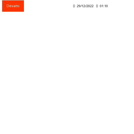
sıklıkla ilk 3 ay içinde ortaya çıkar.
Devamı
29/12/2022
01:10