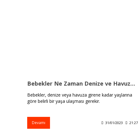
Bebekler Ne Zaman Denize ve Havuza Girebilir?
Bebekler, denize veya havuza girene kadar yaşlarına
göre belirli bir yaşa ulaşması gerekir.
Devamı
31/01/2023
21:27