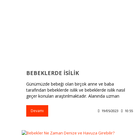
BEBEKLERDE İSİLİK
Günümüzde bebeği olan birçok anne ve baba
tarafından bebeklerde isilik ve bebeklerde isilik nasıl
geçer konuları araştırılmaktadır. Alanında uzman
kişilere bu konuda pek çok soru yöneltilmektedir.
Devamı
19/05/2023
10:55