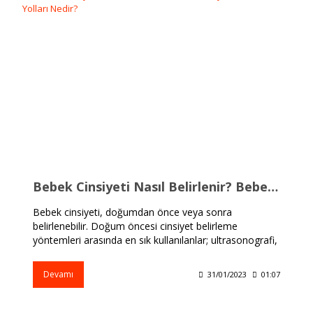
Bebek Cinsiyeti Nasıl Belirlenir? Bebek Cinsiyeti Belirleme Yolları Nedir?
Bebek cinsiyeti, doğumdan önce veya sonra
belirlenebilir. Doğum öncesi cinsiyet belirleme
yöntemleri arasında en sık kullanılanlar; ultrasonografi,
amniyosentez ve chorion villus örneklemesidir. Bunlar,
bebekte cinsiyet belirlenmesi için kullanılan genetik ve
Devamı
31/01/2023
01:07
fiziksel testlerdir.