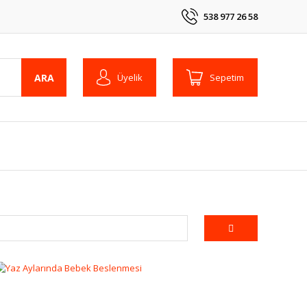
538 977 26 58
ARA
Üyelik
Sepetim