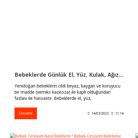
Bebeklerde Günlük El, Yüz, Kulak, Ağız, Burun ve Cilt Temizliği
Yenidoğan bebeklerin cildi beyaz, kaygan ve koruyucu
bir madde (verniks kazeoza) ile kaplı olduğundan
fazlası ile hassastır. Bebeklerde el, yüz,
Devamı
14/03/2023
11:14