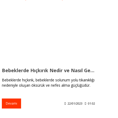
Bebeklerde Hıçkırık Nedir ve Nasıl Geçer?
Bebeklerde hıçkırık, bebeklerde solunum yolu tikanıklığı
nedeniyle oluşan öksürük ve nefes alma güçlüğüdür.
Devamı
22/01/2023
01:02