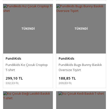
TÜKENDİ
TÜKENDİ
PundiKids
PundiKids
Pundikids Kız Çocuk Croptop
Pundikids Bugs Bunny Baskılı
T-shirt
Oversize Tişört
299,10 TL
188,85 TL
332,33 TL
209,83 TL