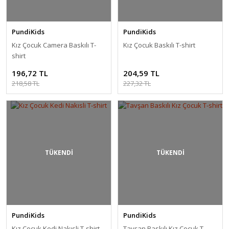
PundiKids
PundiKids
Kız Çocuk Camera Baskılı T-
Kız Çocuk Baskılı T-shirt
shirt
196,72 TL
204,59 TL
218,58 TL
227,32 TL
TÜKENDİ
TÜKENDİ
PundiKids
PundiKids
Kız Çocuk Kedi Nakısli T-shirt
Tavşan Baskılı Kız Çocuk T-