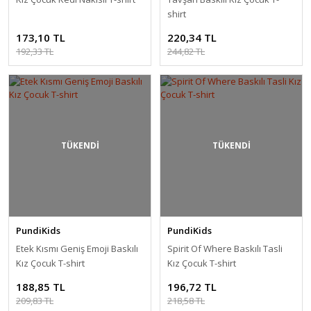
shirt
173,10 TL
220,34 TL
192,33 TL
244,82 TL
TÜKENDİ
TÜKENDİ
PundiKids
PundiKids
Etek Kısmı Geniş Emoji Baskılı
Spirit Of Where Baskılı Tasli
Kız Çocuk T-shirt
Kız Çocuk T-shirt
188,85 TL
196,72 TL
209,83 TL
218,58 TL