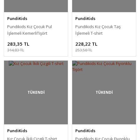
PundiKids
PundiKids
Pundikids Kız Çocuk Pul
Pundikids Kız Çocuk Taş
İşlemeli KemerliTişört
İşlemeli T-shirt
283,35 TL
228,22 TL
314,83 TL
253,58 TL
TÜKENDİ
TÜKENDİ
PundiKids
PundiKids
Kız Çocuk İkili Çizgili T-shirt
Pundikids Kız Çocuk Fiyonklu