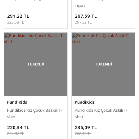
Tişört
291,22 TL
267,59 TL
323,58 TL
297,32 TL
TÜKENDİ
TÜKENDİ
PundiKids
PundiKids
Pundikids Kız Çocuk Baskılı T-
Pundikids Kız Çocuk Askılı T-
shirt
shirt
220,34 TL
236,09 TL
244,82 TL
262,32 TL