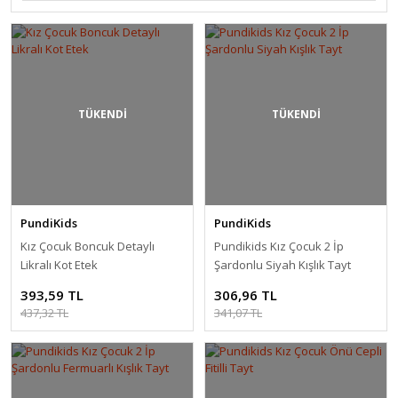
TÜKENDİ
TÜKENDİ
PundiKids
PundiKids
Kız Çocuk Boncuk Detaylı
Pundikids Kız Çocuk 2 İp
Likralı Kot Etek
Şardonlu Siyah Kışlık Tayt
393,59 TL
306,96 TL
437,32 TL
341,07 TL