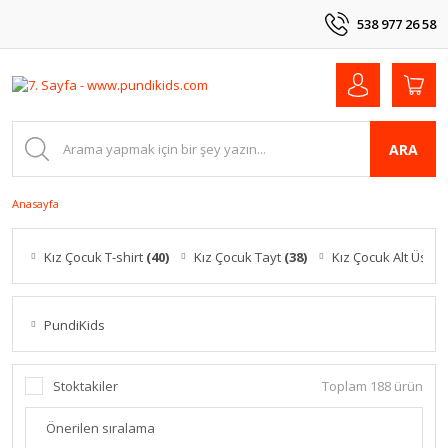
538 977 26 58
ARA
Anasayfa
Kız Çocuk T-shirt
(40)
Kız Çocuk Tayt
(38)
Kız Çocuk Alt Üst T
PundiKids
Stoktakiler
Toplam 188 ürün