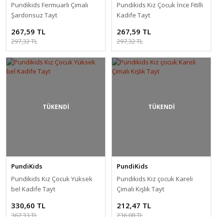
Pundikids Fermuarlı Çımalı
Pundikids Kız Çocuk İnce Fitilli
Şardonsuz Tayt
Kadife Tayt
267,59 TL
267,59 TL
297,32 TL
297,32 TL
TÜKENDİ
TÜKENDİ
PundiKids
PundiKids
Pundikids Kız Çocuk Yüksek
Pundikids Kız çocuk Kareli
bel Kadife Tayt
Çimalı Kışlık Tayt
330,60 TL
212,47 TL
367,33 TL
236,08 TL