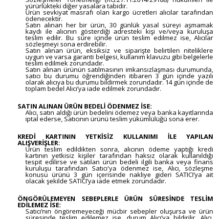
yürürlükteki diğer yasalara tabidir.
Ürün sevkiyat masrafı olan kargo ücretleri alıcılar tarafından
ödenecektir.
Satın alınan her bir ürün, 30 günlük yasal süreyi aşmamak
kaydı ile alıcının gösterdiği adresteki kişi ve/veya kuruluşa
teslim edilir. Bu süre içinde ürün teslim edilmez ise, Alıcılar
sözleşmeyi sona erdirebilir.
Satın alınan ürün, eksiksiz ve siparişte belirtilen niteliklere
uygun ve varsa garanti belgesi, kullanım klavuzu gibi belgelerle
teslim edilmek zorundadır.
Satın alınan ürünün satılmasının imkansızlaşması durumunda,
satıcı bu durumu öğrendiğinden itibaren 3 gün içinde yazılı
olarak alıcıya bu durumu bildirmek zorundadır. 14 gün içinde de
toplam bedel Alıcı’ya iade edilmek zorundadır.
SATIN ALINAN ÜRÜN BEDELİ ÖDENMEZ İSE:
Alıcı, satın aldığı ürün bedelini ödemez veya banka kayıtlarında
iptal ederse, Satıcının ürünü teslim yükümlülüğü sona erer.
KREDİ KARTININ YETKİSİZ KULLANIMI İLE YAPILAN
ALIŞVERİŞLER:
Ürün teslim edildikten sonra, alıcının ödeme yaptığı kredi
kartının yetkisiz kişiler tarafından haksız olarak kullanıldığı
tespit edilirse ve satılan ürün bedeli ilgili banka veya finans
kuruluşu tarafından Satıcı'ya ödenmez ise, Alıcı, sözleşme
konusu ürünü 3 gün içerisinde nakliye gideri SATICI’ya ait
olacak şekilde SATICI’ya iade etmek zorundadır.
ÖNGÖRÜLEMEYEN SEBEPLERLE ÜRÜN SÜRESİNDE TESLİM
EDİLEMEZ İSE:
Satıcı’nın öngöremeyeceği mücbir sebepler oluşursa ve ürün
süresinde teslim edilemez ise, durum Alıcı’ya bildirilir. Alıcı,