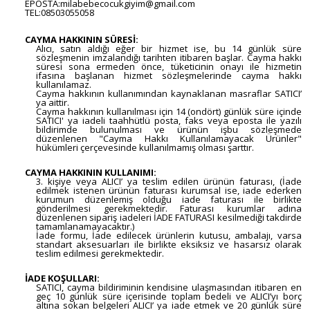
EPOSTA:milabebecocukgiyim@gmail.com
TEL:08503055058
CAYMA HAKKININ SÜRESİ:
Alıcı, satın aldığı eğer bir hizmet ise, bu 14 günlük süre
sözleşmenin imzalandığı tarihten itibaren başlar. Cayma hakkı
süresi sona ermeden önce, tüketicinin onayı ile hizmetin
ifasına başlanan hizmet sözleşmelerinde cayma hakkı
kullanılamaz.
Cayma hakkının kullanımından kaynaklanan masraflar SATICI’
ya aittir.
Cayma hakkının kullanılması için 14 (ondört) günlük süre içinde
SATICI' ya iadeli taahhütlü posta, faks veya eposta ile yazılı
bildirimde bulunulması ve ürünün işbu sözleşmede
düzenlenen "Cayma Hakkı Kullanılamayacak Ürünler"
hükümleri çerçevesinde kullanılmamış olması şarttır.
CAYMA HAKKININ KULLANIMI:
3. kişiye veya ALICI’ ya teslim edilen ürünün faturası, (İade
edilmek istenen ürünün faturası kurumsal ise, iade ederken
kurumun düzenlemiş olduğu iade faturası ile birlikte
gönderilmesi gerekmektedir. Faturası kurumlar adına
düzenlenen sipariş iadeleri İADE FATURASI kesilmediği takdirde
tamamlanamayacaktır.)
İade formu, İade edilecek ürünlerin kutusu, ambalajı, varsa
standart aksesuarları ile birlikte eksiksiz ve hasarsız olarak
teslim edilmesi gerekmektedir.
İADE KOŞULLARI:
SATICI, cayma bildiriminin kendisine ulaşmasından itibaren en
geç 10 günlük süre içerisinde toplam bedeli ve ALICI’yı borç
altına sokan belgeleri ALICI’ ya iade etmek ve 20 günlük süre