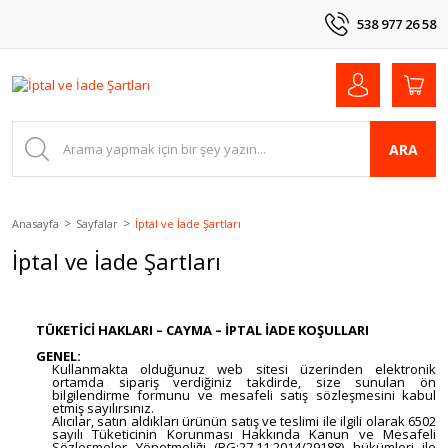
538 977 26 58
ARA
Anasayfa
Sayfalar
İptal ve İade Şartları
İptal ve İade Şartları
TÜKETİCİ HAKLARI – CAYMA – İPTAL İADE KOŞULLARI
GENEL:
Kullanmakta olduğunuz web sitesi üzerinden elektronik
ortamda sipariş verdiğiniz takdirde, size sunulan ön
bilgilendirme formunu ve mesafeli satış sözleşmesini kabul
etmiş sayılırsınız.
Alıcılar, satın aldıkları ürünün satış ve teslimi ile ilgili olarak 6502
sayılı Tüketicinin Korunması Hakkında Kanun ve Mesafeli
Sözleşmeler Yönetmeliği (RG:27.11.2014/29188) hükümleri ile