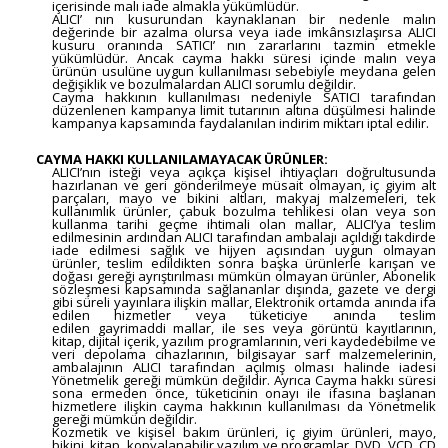
içerisinde malı iade almakla yükümlüdür.
ALICI’ nın kusurundan kaynaklanan bir nedenle malın
değerinde bir azalma olursa veya iade imkânsızlaşırsa ALICI
kusuru oranında SATICI’ nın zararlarını tazmin etmekle
yükümlüdür. Ancak cayma hakkı süresi içinde malın veya
ürünün usulüne uygun kullanılması sebebiyle meydana gelen
değişiklik ve bozulmalardan ALICI sorumlu değildir.
Cayma hakkının kullanılması nedeniyle SATICI tarafından
düzenlenen kampanya limit tutarının altına düşülmesi halinde
kampanya kapsamında faydalanılan indirim miktarı iptal edilir.
CAYMA HAKKI KULLANILAMAYACAK ÜRÜNLER:
ALICI’nın isteği veya açıkça kişisel ihtiyaçları doğrultusunda
hazırlanan ve geri gönderilmeye müsait olmayan, iç giyim alt
parçaları, mayo ve bikini altları, makyaj malzemeleri, tek
kullanımlık ürünler, çabuk bozulma tehlikesi olan veya son
kullanma tarihi geçme ihtimali olan mallar, ALICI’ya teslim
edilmesinin ardından ALICI tarafından ambalajı açıldığı takdirde
iade edilmesi sağlık ve hijyen açısından uygun olmayan
ürünler, teslim edildikten sonra başka ürünlerle karışan ve
doğası gereği ayrıştırılması mümkün olmayan ürünler, Abonelik
sözleşmesi kapsamında sağlananlar dışında, gazete ve dergi
gibi süreli yayınlara ilişkin mallar, Elektronik ortamda anında ifa
edilen hizmetler veya tüketiciye anında teslim
edilen gayrimaddi mallar, ile ses veya görüntü kayıtlarının,
kitap, dijital içerik, yazılım programlarının, veri kaydedebilme ve
veri depolama cihazlarının, bilgisayar sarf malzemelerinin,
ambalajının ALICI tarafından açılmış olması halinde iadesi
Yönetmelik gereği mümkün değildir. Ayrıca Cayma hakkı süresi
sona ermeden önce, tüketicinin onayı ile ifasına başlanan
hizmetlere ilişkin cayma hakkının kullanılması da Yönetmelik
gereği mümkün değildir.
Kozmetik ve kişisel bakım ürünleri, iç giyim ürünleri, mayo,
bikini, kitap, kopyalanabilir yazılım ve programlar, DVD, VCD, CD