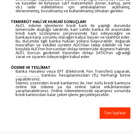
ve kasetler ile kırtasiye sarf malzemeleri (toner, kartuş, şerit
vb.) iade edilebilmesi için ambalajlarının açılmamış,
denenmemiş, bozulmamış ve kullanılmamış olmaları gerekir.
TEMERRÜT HALİ VE HUKUKİ SONUÇLARI
ALICI, ödeme işlemlerini kredi kartı ile yaptığı durumda
temerrüde düştüğü takdirde, kart sahibi banka ile arasındaki
kredi kartı sözleşmesi çerçevesinde faiz ödeyeceğini ve
bankaya karşı sorumlu olacağını kabul, beyan ve taahhüt eder.
Bu durumda ilgili banka hukuki yollara başvurabilir; doğacak
masrafları ve vekâlet ücretini ALICI’dan talep edebilir ve her
koşulda ALICI’nın borcundan dolayı temerrüde düşmesi halinde,
ALICI, borcun gecikmeli ifasından dolayı SATICI’nın uğradığı
zarar ve ziyanını ödeyeceğini kabul eder.
ÖDEME VE TESLİMAT
Banka Havalesi veya EFT (Elektronik Fon Transferi) yaparak,
............, ........., bankası hesaplarımızdan (TL) herhangi birine
yapabilirsiniz.
Sitemiz üzerinden kredi kartlarınız ile, Her türlü kredi kartınıza
online tek ödeme ya da online taksit imkânlarından
yararlanabilirsiniz. Online ödemelerinizde siparişiniz sonunda
kredi kartınızdan tutar çekim işlemi gerçekleşecektir.
Tüm Sayfalar