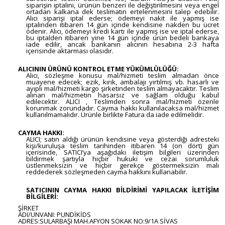
siparişin iptalini, ürünün benzeri ile değiştirilmesini veya engel
ortadan kalkana dek teslimatın ertelenmesini talep edebilir.
Alıcı siparişi iptal ederse; ödemeyi nakit ile yapmış ise
iptalinden itibaren 14 gün içinde kendisine nakden bu ücret
ödenir. Alıcı, ödemeyi kredi kartı ile yapmış ise ve iptal ederse,
bu iptalden itibaren yine 14 gün içinde ürün bedeli bankaya
iade edilir, ancak bankanın alıcının hesabına 2-3 hafta
içerisinde aktarması olasıdır.
ALICININ ÜRÜNÜ KONTROL ETME YÜKÜMLÜLÜĞÜ:
Alıcı, sözleşme konusu mal/hizmeti teslim almadan önce
muayene edecek; ezik, kırık, ambalajı yırtılmış vb. hasarlı ve
ayıplı mal/hizmeti kargo şirketinden teslim almayacaktır. Teslim
alınan mal/hizmetin hasarsız ve sağlam olduğu kabul
edilecektir. ALICI , Teslimden sonra mal/hizmeti özenle
korunmak zorundadır. Cayma hakkı kullanılacaksa mal/hizmet
kullanılmamalıdır. Ürünle birlikte Fatura da iade edilmelidir.
CAYMA HAKKI:
ALICI; satın aldığı ürünün kendisine veya gösterdiği adresteki
kişi/kuruluşa teslim tarihinden itibaren 14 (on dört) gün
içerisinde, SATICI’ya aşağıdaki iletişim bilgileri üzerinden
bildirmek şartıyla hiçbir hukuki ve cezai sorumluluk
üstlenmeksizin ve hiçbir gerekçe göstermeksizin malı
reddederek sözleşmeden cayma hakkını kullanabilir.
SATICININ CAYMA HAKKI BİLDİRİMİ YAPILACAK İLETİŞİM
BİLGİLERİ:
ŞİRKET
ADI/UNVANI: PUNDİKİDS
ADRES:SULARBAŞI MAH.AFYON SOKAK NO:9/1A SİVAS