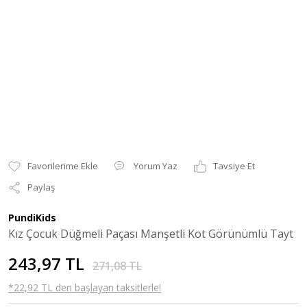
Yorum Yaz
Tavsiye Et
Paylaş
PundiKids
Kız Çocuk Düğmeli Paçası Manşetli Kot Görünümlü Tayt
243,97 TL
271,08 TL
*22,92 TL den başlayan taksitlerle!