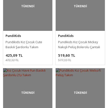
TÜKENDİ
TÜKENDİ
PundiKids
PundiKids
Pundikids Kız Çocuk Cute
Pundikids Kız Çocuk Mıckey
Baskılı Şardonlu Takım
Nakışlı Pelüş Bolerolu Çantalı
3'Lü Takım
425,09 TL
519,60 TL
472,32 TL
577,33 TL
TÜKENDİ
TÜKENDİ