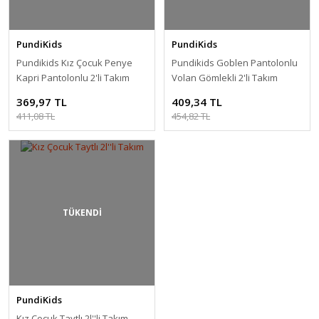
PundiKids
PundiKids
Pundikids Kız Çocuk Penye
Pundikids Goblen Pantolonlu
Kapri Pantolonlu 2'li Takım
Volan Gömlekli 2'li Takım
369,97 TL
409,34 TL
411,08 TL
454,82 TL
TÜKENDİ
PundiKids
Kız Çocuk Taytlı 2l''li Takım