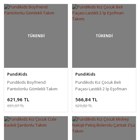
TÜKENDİ
TÜKENDİ
PundiKids
PundiKids
Pundikids Boyfriend
Pundikids Kız Çocuk Beli
Pantolonlu Gömlekli Takım
Paçası Lastikli 2 İp Eşofman
Takımı
621,96 TL
566,84 TL
691,07 TL
629,82 TL