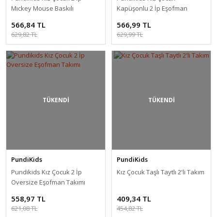
Mıckey Mouse Baskılı
Kapüşonlu 2 İp Eşofman
Eşofman Takımı
Takımı
566,84 TL
566,99 TL
629,82 TL
629,99 TL
TÜKENDİ
TÜKENDİ
PundiKids
PundiKids
Pundikids Kız Çocuk 2 İp
Kız Çocuk Taşlı Taytlı 2'li Takım
Oversize Eşofman Takımı
558,97 TL
409,34 TL
621,08 TL
454,82 TL