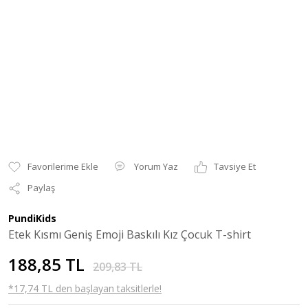
Yorum Yaz
Tavsiye Et
Paylaş
PundiKids
Etek Kısmı Geniş Emoji Baskılı Kız Çocuk T-shirt
188,85 TL
209,83 TL
*17,74 TL den başlayan taksitlerle!