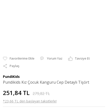
Yorum Yaz
Tavsiye Et
Paylaş
PundiKids
Pundikids Kız Çocuk Kanguru Cep Detaylı Tişört
251,84 TL
279,82 TL
*23,66 TL den başlayan taksitlerle!