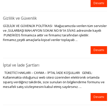
Devamı
Gizlilik ve Güvenlik
GİZLİLİK VE GÜVENLİK POLİTİKASI Mağazamızda verilen tüm servisler
ve ,SULARBAŞI MAH.AFYON SOKAK NO:9/1A SİVAS adresinde kayıtlı
PUNDİKİDS firmamıza aittir ve firmamız tarafından işletilir.
Firmamız,çeşitli amaçlarla kişisel veriler toplayab ...
Devamı
İptal ve İade Şartları
TÜKETİCİ HAKLARI – CAYMA – İPTAL İADE KOŞULLARI GENEL:
Kullanmakta olduğunuz web sitesi üzerinden elektronik ortamda
sipariş verdiğiniz takdirde, size sunulan ön bilgilendirme formunu ve
mesafeli satış sözleşmesini kabul etmiş sayılırsınız. ...
Devamı