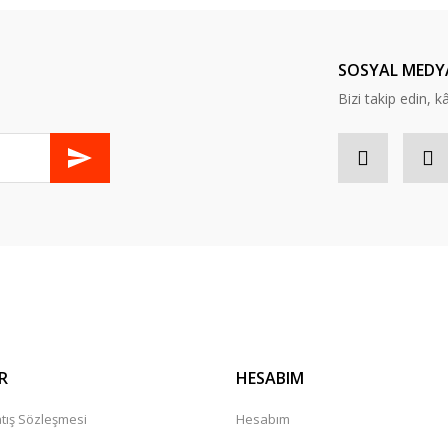
Yorum Yaz
SOSYAL MEDY
Bizi takip edin, kâr
Gönder
R
HESABIM
tış Sözleşmesi
Hesabım