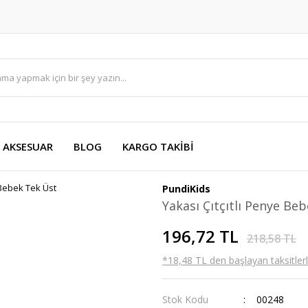
AKSESUAR
BLOG
KARGO TAKİBİ
PundiKids
Yakası Çıtçıtlı Penye Be
196,72 TL
218,58 TL
*18,48 TL den başlayan taksitlerl
Stok Kodu
00248