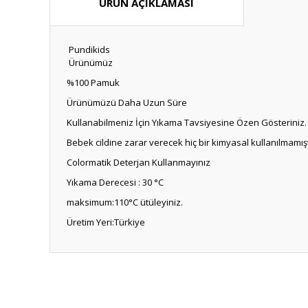
ÜRÜN AÇIKLAMASI
Pundikids
Ürünümüz
%100 Pamuk
Ürünümüzü Daha Uzun Süre
Kullanabilmeniz İçin Yıkama Tavsiyesine Özen Gösteriniz.
Bebek cildine zarar verecek hiç bir kimyasal kullanılmamışt
Colormatik Deterjan Kullanmayınız
Yıkama Derecesi : 30 °C
maksimum:110°C ütüleyiniz.
Üretim Yeri:Türkiye
Bu ürünün fiyat bilgisi, resim, ürün açıklamalarında ve diğ
Görüş ve önerileriniz için teşekkür ederiz.