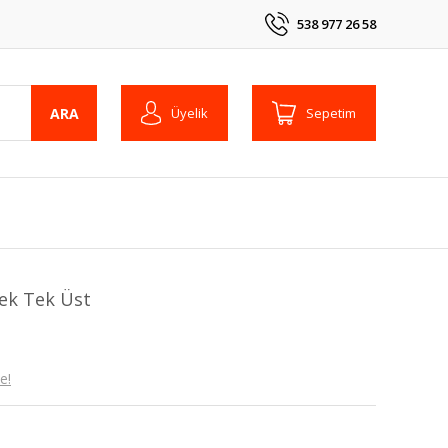
538 977 26 58
ARA
Üyelik
Sepetim
bek Tek Üst
e!