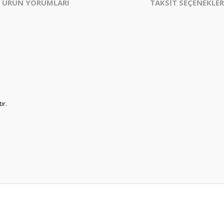
ÜRÜN YORUMLARI
TAKSİT SEÇENEKLER
ır.
er konularda yetersiz gördüğünüz noktaları öneri formunu kullanarak tarafım
Bu ürüne ilk yorumu siz yapın!