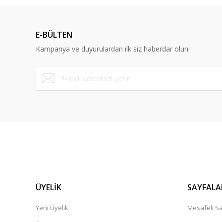
Ürün resmi kalitesiz, bozuk veya görüntülenemiyor.
Ürün açıklamasında eksik bilgiler bulunuyor.
E-BÜLTEN
Ürün bilgilerinde hatalar bulunuyor.
Kampanya ve duyurulardan ilk siz haberdar olun!
Ürün fiyatı diğer sitelerden daha pahalı.
Bu ürüne benzer farklı alternatifler olmalı.
ÜYELİK
SAYFALA
Yeni Üyelik
Mesafeli Sa