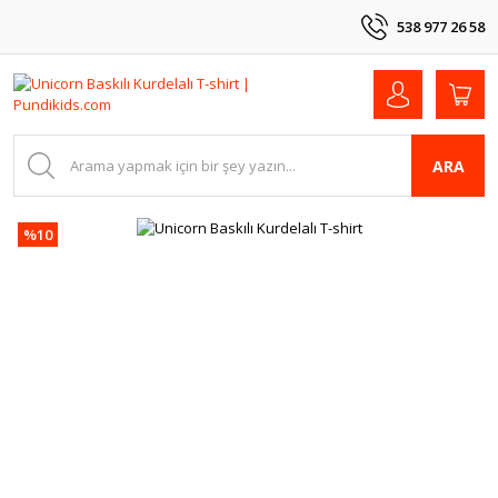
538 977 26 58
ARA
%10