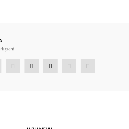
ıza iletebilirsiniz.
A
lı çıkın!