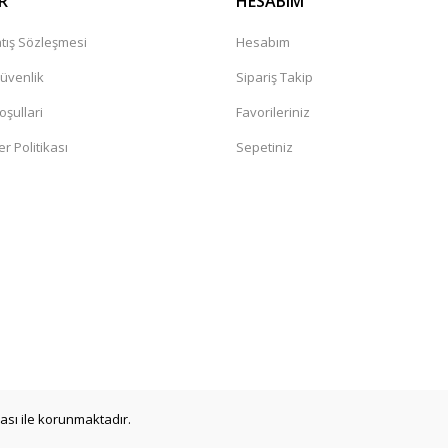
R
HESABIM
tış Sözleşmesi
Hesabım
Güvenlik
Sipariş Takip
oşullari
Favorileriniz
er Politikası
Sepetiniz
a
ikası ile korunmaktadır.