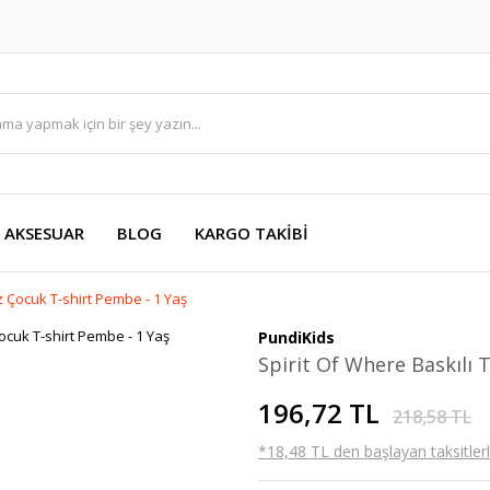
AKSESUAR
BLOG
KARGO TAKİBİ
ız Çocuk T-shirt Pembe - 1 Yaş
PundiKids
Spirit Of Where Baskılı 
196,72 TL
218,58 TL
*18,48 TL den başlayan taksitlerl