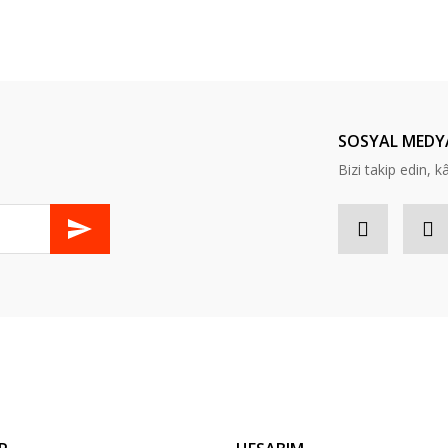
er konularda yetersiz gördüğünüz noktaları öneri formunu kullanarak tarafım
Bu ürüne ilk yorumu siz yapın!
Yorum Yaz
SOSYAL MEDY
Bizi takip edin, kâr
Gönder