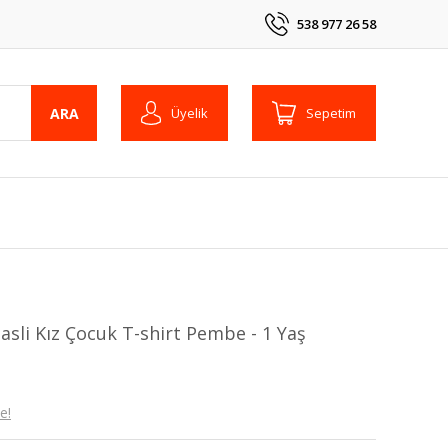
538 977 26 58
ARA
Üyelik
Sepetim
Tasli Kız Çocuk T-shirt Pembe - 1 Yaş
e!