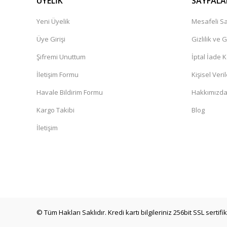
ÜYELİK
SAYFALA
Yeni Üyelik
Mesafeli Sa
Üye Girişi
Gizlilik ve 
Şifremi Unuttum
İptal İade K
İletişim Formu
Kişisel Veril
Havale Bildirim Formu
Hakkımızd
Kargo Takibi
Blog
İletişim
© Tüm Hakları Saklıdır. Kredi kartı bilgileriniz 256bit SSL sertif