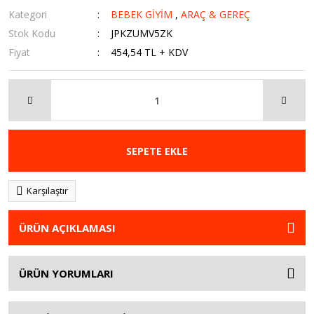
Kategori
BEBEK GİYİM
,
ARAÇ & GEREÇ
Stok Kodu
JPKZUMV5ZK
Fiyat
454,54 TL + KDV
SEPETE EKLE
Karşılaştır
ÜRÜN AÇIKLAMASI
ÜRÜN YORUMLARI