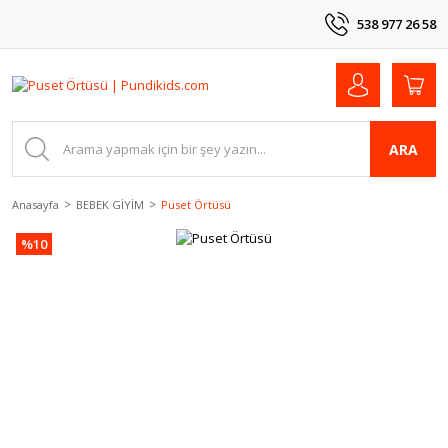
538 977 26 58
ARA
Anasayfa
BEBEK GİYİM
Puset Örtüsü
%10