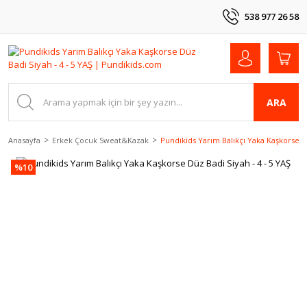
538 977 26 58
ARA
Anasayfa
Erkek Çocuk Sweat&Kazak
Pundikids Yarım Balıkçı Yaka Kaşkorse Dü
%10