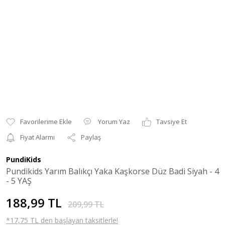
Yorum Yaz
Tavsiye Et
Fiyat Alarmı
Paylaş
PundiKids
Pundikids Yarım Balıkçı Yaka Kaşkorse Düz Badi Siyah - 4
- 5 YAŞ
188,99 TL
209,99 TL
*17,75 TL den başlayan taksitlerle!