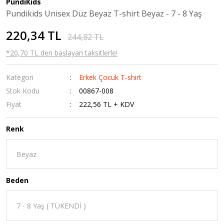
PundiKids
Pundikids Unisex Düz Beyaz T-shirt Beyaz - 7 - 8 Yaş
220,34 TL
244,82 TL
*20,70 TL den başlayan taksitlerle!
Kategori
Erkek Çocuk T-shirt
Stok Kodu
00867-008
Fiyat
222,56 TL + KDV
Renk
Beden