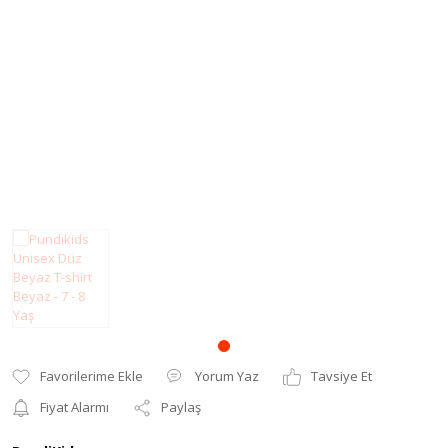
Bebek Mont
Kız Bebek Takım
Bebek Yenidoğan
Bebek Salopet
Yorum Yaz
Tavsiye Et
Fiyat Alarmı
Paylaş