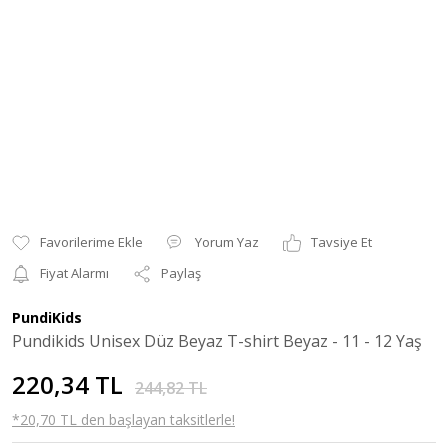
Yorum Yaz
Tavsiye Et
Fiyat Alarmı
Paylaş
PundiKids
Pundikids Unisex Düz Beyaz T-shirt Beyaz - 11 - 12 Yaş
220,34 TL
244,82 TL
*20,70 TL den başlayan taksitlerle!