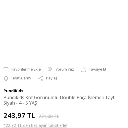
Yorum Yaz
Tavsiye Et
Fiyat Alarmı
Paylaş
PundiKids
Pundikids Kot Görünümlü Double Paça İşlemeli Tayt
Siyah - 4 - 5 YAŞ
243,97 TL
271,08 TL
*22,92 TL den başlayan taksitlerle!