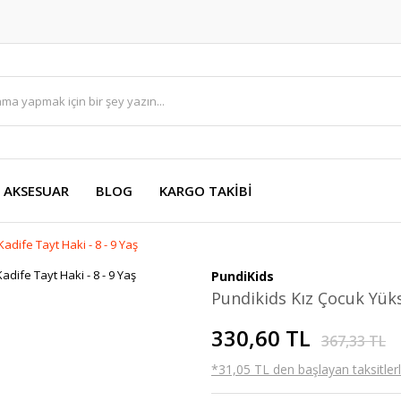
AKSESUAR
BLOG
KARGO TAKİBİ
dife Tayt Haki - 8 - 9 Yaş
PundiKids
Pundikids Kız Çocuk Yükse
330,60 TL
367,33 TL
*31,05 TL den başlayan taksitlerl