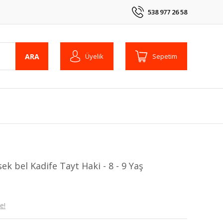
538 977 26 58
ARA
Üyelik
Sepetim
k bel Kadife Tayt Haki - 8 - 9 Yaş
e!