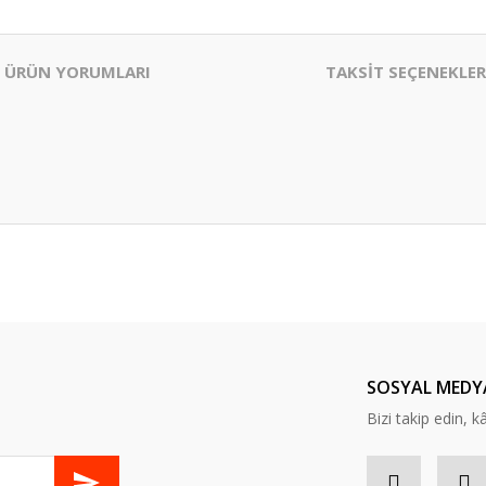
ÜRÜN YORUMLARI
TAKSİT SEÇENEKLER
er konularda yetersiz gördüğünüz noktaları öneri formunu kullanarak tarafım
Bu ürüne ilk yorumu siz yapın!
Yorum Yaz
SOSYAL MEDY
Bizi takip edin, kâr