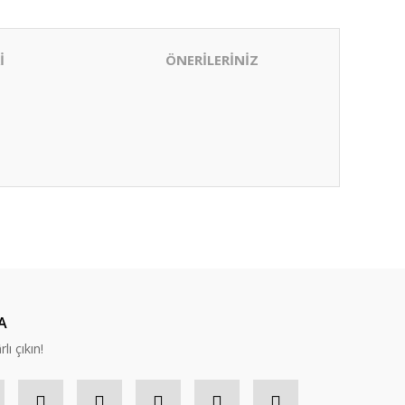
İ
ÖNERİLERİNİZ
ıza iletebilirsiniz.
A
lı çıkın!