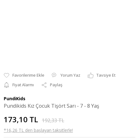
Yorum Yaz
Tavsiye Et
Fiyat Alarmı
Paylaş
PundiKids
Pundikids Kız Çocuk Tişört Sarı - 7 - 8 Yaş
173,10 TL
192,33 TL
*16,26 TL den başlayan taksitlerle!