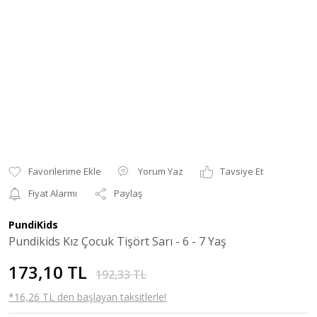
Yorum Yaz
Tavsiye Et
Fiyat Alarmı
Paylaş
PundiKids
Pundikids Kız Çocuk Tişört Sarı - 6 - 7 Yaş
173,10 TL
192,33 TL
*16,26 TL den başlayan taksitlerle!