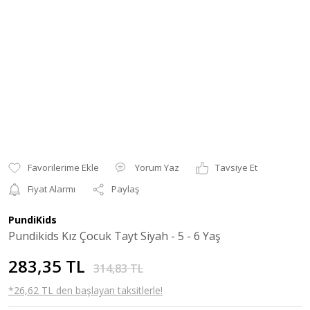
Yorum Yaz
Tavsiye Et
Fiyat Alarmı
Paylaş
PundiKids
Pundikids Kız Çocuk Tayt Siyah - 5 - 6 Yaş
283,35 TL
314,83 TL
*26,62 TL den başlayan taksitlerle!