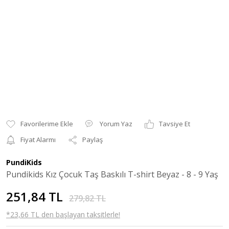
Yorum Yaz
Tavsiye Et
Fiyat Alarmı
Paylaş
PundiKids
Pundikids Kız Çocuk Taş Baskılı T-shirt Beyaz - 8 - 9 Yaş
251,84 TL
279,82 TL
*23,66 TL den başlayan taksitlerle!