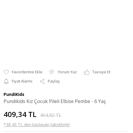
Yorum Yaz
Tavsiye Et
Fiyat Alarmı
Paylaş
PundiKids
Pundikids Kız Çocuk Pileli Elbise Pembe - 6 Yaş
409,34 TL
454,82 TL
*38,45 TL den başlayan taksitlerle!