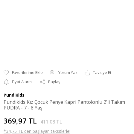
Yorum Yaz
Tavsiye Et
Fiyat Alarmı
Paylaş
PundiKids
Pundikids Kız Çocuk Penye Kapri Pantolonlu 2'li Takım
PUDRA - 7 - 8 Yaş
369,97 TL
411,08 TL
*34,75 TL den başlayan taksitlerle!