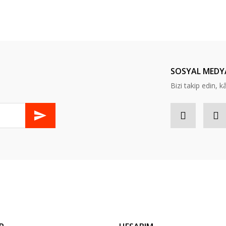
er konularda yetersiz gördüğünüz noktaları öneri formunu kullanarak tarafım
Bu ürüne ilk yorumu siz yapın!
Yorum Yaz
SOSYAL MEDY
Bizi takip edin, kâr
Gönder