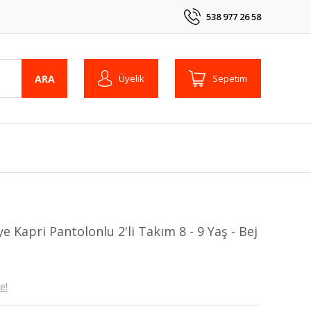
538 977 26 58
ARA
Üyelik
Sepetim
 Kapri Pantolonlu 2'li Takım 8 - 9 Yaş - Bej
e!