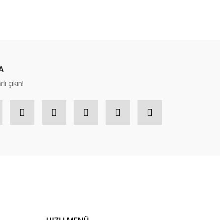
ıza iletebilirsiniz.
A
lı çıkın!