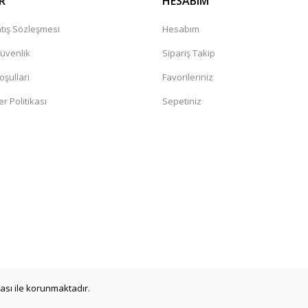
R
HESABIM
tış Sözleşmesi
Hesabım
Güvenlik
Sipariş Takip
oşullari
Favorileriniz
er Politikası
Sepetiniz
a
ikası ile korunmaktadır.