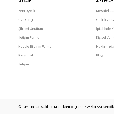
ÜYELİK
SAYFALA
Yeni Üyelik
Mesafeli Sa
Üye Girişi
Gizlilik ve 
Şifremi Unuttum
İptal İade K
İletişim Formu
Kişisel Veril
Havale Bildirim Formu
Hakkımızd
Kargo Takibi
Blog
İletişim
© Tüm Hakları Saklıdır. Kredi kartı bilgileriniz 256bit SSL sertif