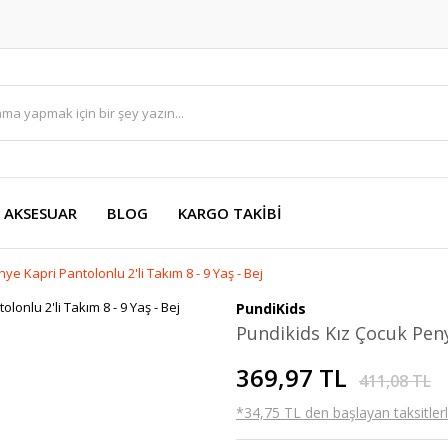
AKSESUAR
BLOG
KARGO TAKİBİ
e Kapri Pantolonlu 2'li Takım 8 - 9 Yaş - Bej
PundiKids
Pundikids Kız Çocuk Penye
369,97 TL
411,08 TL
*34,75 TL den başlayan taksitlerl