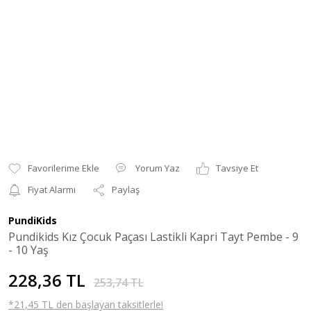
Yorum Yaz
Tavsiye Et
Fiyat Alarmı
Paylaş
PundiKids
Pundikids Kız Çocuk Paçası Lastikli Kapri Tayt Pembe - 9
- 10 Yaş
228,36 TL
253,74 TL
*21,45 TL den başlayan taksitlerle!