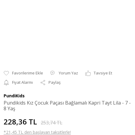
Yorum Yaz
Tavsiye Et
Fiyat Alarmı
Paylaş
PundiKids
Pundikids Kız Çocuk Paçası Bağlamalı Kapri Tayt Lila - 7 -
8 Yaş
228,36 TL
253,74 TL
*21,45 TL den başlayan taksitlerle!