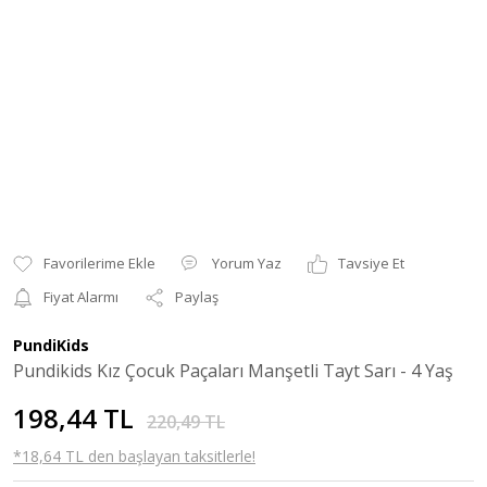
Yorum Yaz
Tavsiye Et
Fiyat Alarmı
Paylaş
PundiKids
Pundikids Kız Çocuk Paçaları Manşetli Tayt Sarı - 4 Yaş
198,44 TL
220,49 TL
*18,64 TL den başlayan taksitlerle!