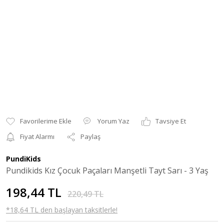
Yorum Yaz
Tavsiye Et
Fiyat Alarmı
Paylaş
PundiKids
Pundikids Kız Çocuk Paçaları Manşetli Tayt Sarı - 3 Yaş
198,44 TL
220,49 TL
*18,64 TL den başlayan taksitlerle!