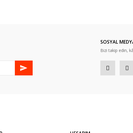
er konularda yetersiz gördüğünüz noktaları öneri formunu kullanarak tarafım
Bu ürüne ilk yorumu siz yapın!
Yorum Yaz
SOSYAL MEDY
Bizi takip edin, kâr
Gönder