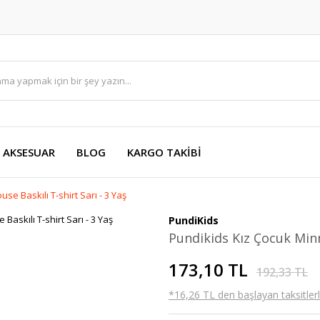
AKSESUAR
BLOG
KARGO TAKİBİ
e Baskılı T-shirt Sarı - 3 Yaş
PundiKids
Pundikids Kız Çocuk Minn
173,10 TL
192,33 TL
*16,26 TL den başlayan taksitlerl