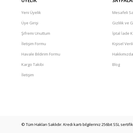
ÜYELİK
SAYFALA
Yeni Üyelik
Mesafeli Sa
Üye Girişi
Gizlilik ve 
Şifremi Unuttum
İptal İade K
İletişim Formu
Kişisel Veril
Havale Bildirim Formu
Hakkımızd
Kargo Takibi
Blog
İletişim
© Tüm Hakları Saklıdır. Kredi kartı bilgileriniz 256bit SSL sertif