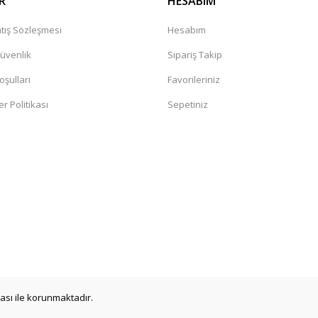
R
HESABIM
tış Sözleşmesi
Hesabım
Güvenlik
Sipariş Takip
oşullari
Favorileriniz
er Politikası
Sepetiniz
a
ikası ile korunmaktadır.