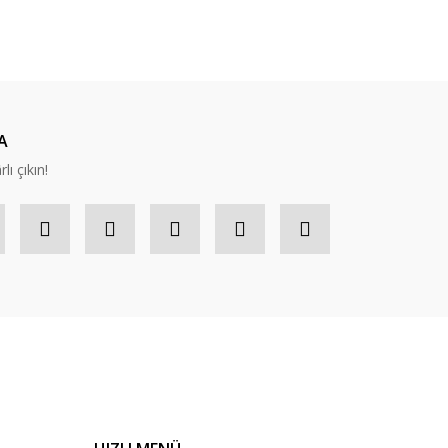
ıza iletebilirsiniz.
A
lı çıkın!