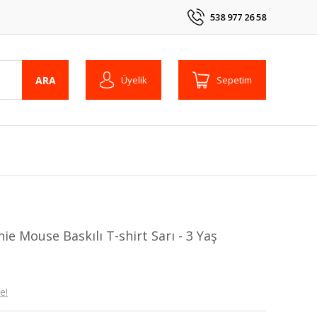
538 977 26 58
ARA
Üyelik
Sepetim
ie Mouse Baskılı T-shirt Sarı - 3 Yaş
e!