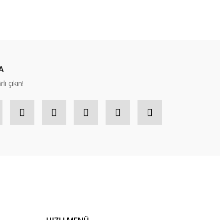
ıza iletebilirsiniz.
A
lı çıkın!