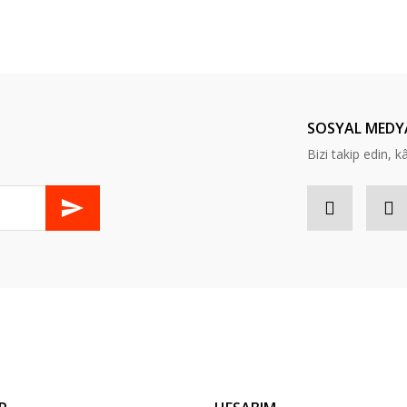
er konularda yetersiz gördüğünüz noktaları öneri formunu kullanarak tarafım
Bu ürüne ilk yorumu siz yapın!
Yorum Yaz
SOSYAL MEDY
Bizi takip edin, kâr
Gönder