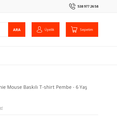
538 977 26 58
ARA
Üyelik
Sepetim
ie Mouse Baskılı T-shirt Pembe - 6 Yaş
e!