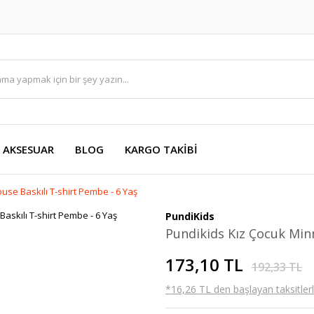
AKSESUAR
BLOG
KARGO TAKİBİ
se Baskılı T-shirt Pembe - 6 Yaş
PundiKids
Pundikids Kız Çocuk Minn
173,10 TL
192,33 TL
*16,26 TL den başlayan taksitlerl