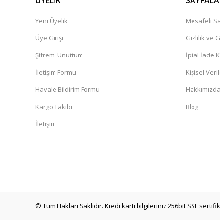
ÜYELİK
SAYFALA
Yeni Üyelik
Mesafeli Sa
Üye Girişi
Gizlilik ve 
Şifremi Unuttum
İptal İade K
İletişim Formu
Kişisel Veril
Havale Bildirim Formu
Hakkımızd
Kargo Takibi
Blog
İletişim
© Tüm Hakları Saklıdır. Kredi kartı bilgileriniz 256bit SSL sertif