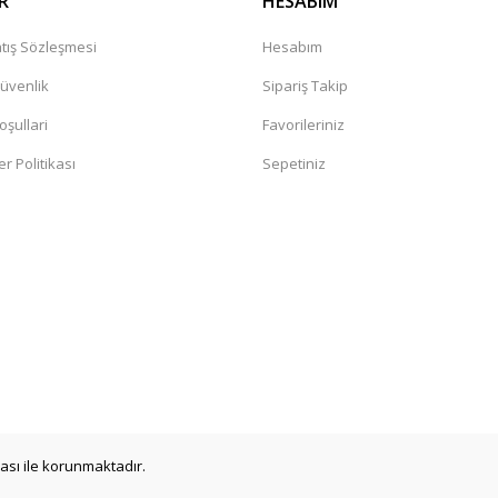
R
HESABIM
tış Sözleşmesi
Hesabım
Güvenlik
Sipariş Takip
oşullari
Favorileriniz
er Politikası
Sepetiniz
a
ikası ile korunmaktadır.