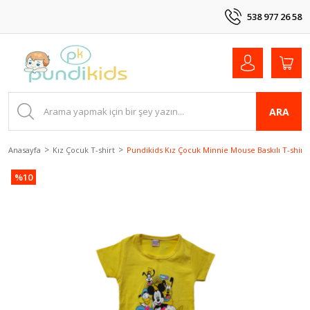
538 977 26 58
ARA
Anasayfa
Kız Çocuk T-shirt
Pundikids Kız Çocuk Minnie Mouse Baskılı T-shirt
%10