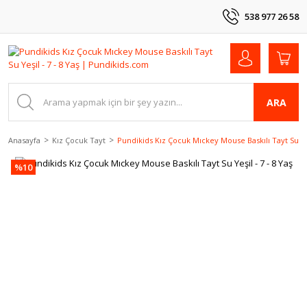
538 977 26 58
ARA
Anasayfa
Kız Çocuk Tayt
Pundikids Kız Çocuk Mıckey Mouse Baskılı Tayt Su Yeş
%10