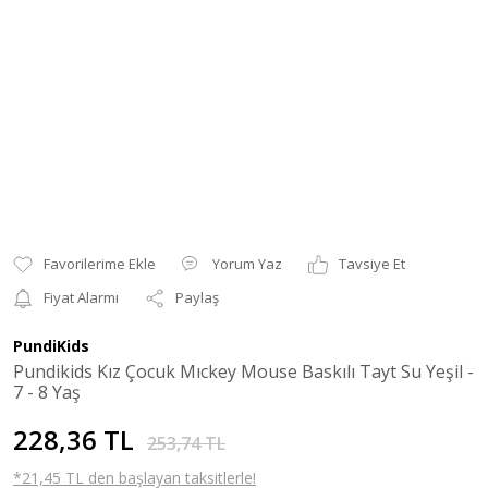
Yorum Yaz
Tavsiye Et
Fiyat Alarmı
Paylaş
PundiKids
Pundikids Kız Çocuk Mıckey Mouse Baskılı Tayt Su Yeşil -
7 - 8 Yaş
228,36 TL
253,74 TL
*21,45 TL den başlayan taksitlerle!