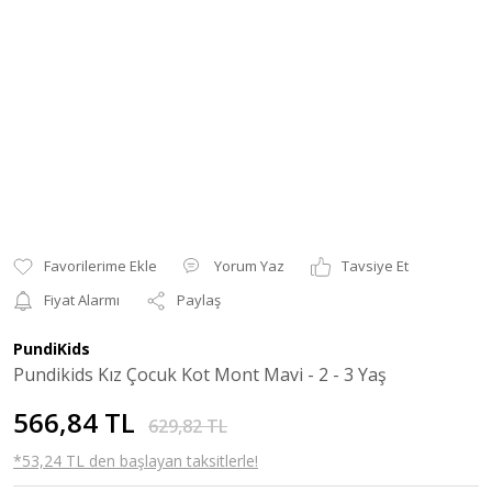
Yorum Yaz
Tavsiye Et
Fiyat Alarmı
Paylaş
PundiKids
Pundikids Kız Çocuk Kot Mont Mavi - 2 - 3 Yaş
566,84 TL
629,82 TL
*53,24 TL den başlayan taksitlerle!