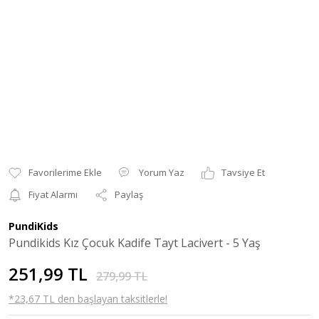
Yorum Yaz
Tavsiye Et
Fiyat Alarmı
Paylaş
PundiKids
Pundikids Kız Çocuk Kadife Tayt Lacivert - 5 Yaş
251,99 TL
279,99 TL
*23,67 TL den başlayan taksitlerle!