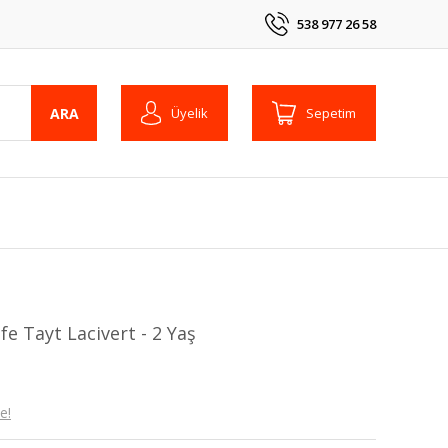
538 977 26 58
ARA
Üyelik
Sepetim
fe Tayt Lacivert - 2 Yaş
e!