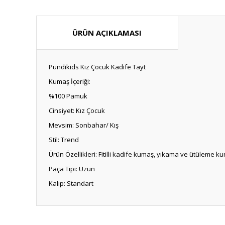
ÜRÜN AÇIKLAMASI
Pundikids Kız Çocuk Kadife Tayt
Kumaş İçeriği:
%100 Pamuk
Cinsiyet: Kız Çocuk
Mevsim: Sonbahar/ Kış
Stil: Trend
Ürün Özellikleri: Fitilli kadife kumaş, yıkama ve ütüleme k
Paça Tipi: Uzun
Kalıp: Standart
Bu ürünün fiyat bilgisi, resim, ürün açıklamalarında ve diğ