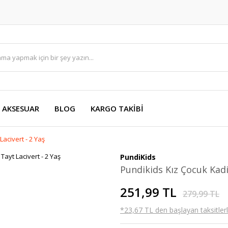
AKSESUAR
BLOG
KARGO TAKİBİ
acivert - 2 Yaş
PundiKids
Pundikids Kız Çocuk Kadi
251,99 TL
279,99 TL
*23,67 TL den başlayan taksitlerl