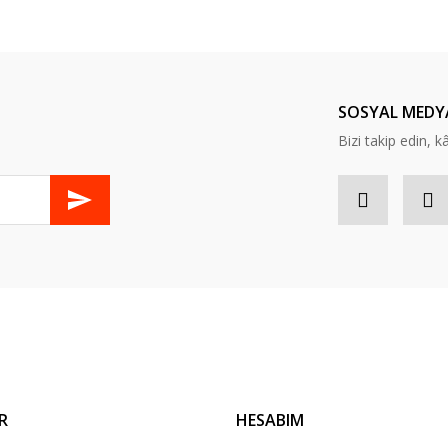
Bu ürüne ilk yorumu siz yapın!
Yorum Yaz
SOSYAL MEDY
Bizi takip edin, kâr
Gönder
R
HESABIM