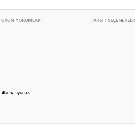
ÜRÜN YORUMLARI
TAKSİT SEÇENEKLER
urallarına uyunuz.
er konularda yetersiz gördüğünüz noktaları öneri formunu kullanarak tarafım