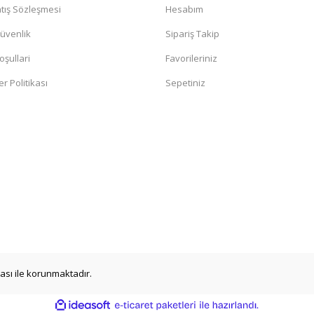
tış Sözleşmesi
Hesabım
Güvenlik
Sipariş Takip
oşullari
Favorileriniz
er Politikası
Sepetiniz
a
ikası ile korunmaktadır.
ile
ideasoft
e-