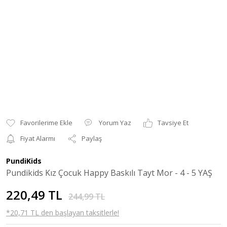
Yorum Yaz
Tavsiye Et
Fiyat Alarmı
Paylaş
PundiKids
Pundikids Kız Çocuk Happy Baskılı Tayt Mor - 4 - 5 YAŞ
220,49 TL
244,99 TL
*20,71 TL den başlayan taksitlerle!