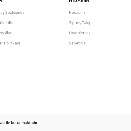
R
HESABIM
tış Sözleşmesi
Hesabım
Güvenlik
Sipariş Takip
oşullari
Favorileriniz
er Politikası
Sepetiniz
a
ikası ile korunmaktadır.