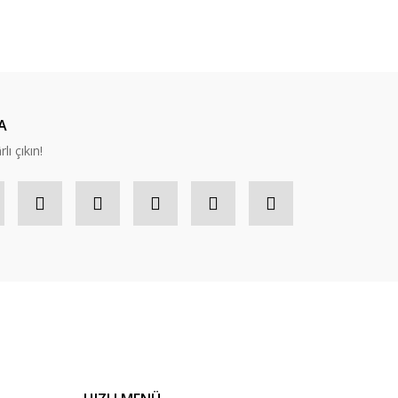
ıza iletebilirsiniz.
A
lı çıkın!