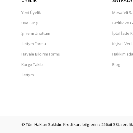
ÜYELİK
SAYFALA
Yeni Üyelik
Mesafeli Sa
Üye Girişi
Gizlilik ve 
Şifremi Unuttum
İptal İade K
İletişim Formu
Kişisel Veril
Havale Bildirim Formu
Hakkımızd
Kargo Takibi
Blog
İletişim
© Tüm Hakları Saklıdır. Kredi kartı bilgileriniz 256bit SSL sertif