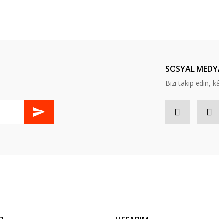
er konularda yetersiz gördüğünüz noktaları öneri formunu kullanarak tarafım
Bu ürüne ilk yorumu siz yapın!
Yorum Yaz
SOSYAL MEDY
Bizi takip edin, kâr
Gönder