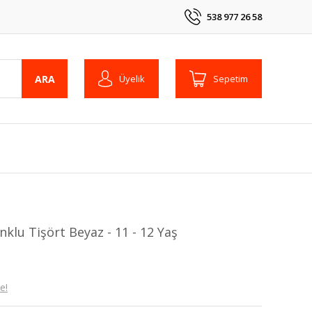
538 977 26 58
ARA
Üyelik
Sepetim
nklu Tişört Beyaz - 11 - 12 Yaş
e!