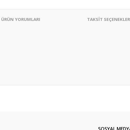
ÜRÜN YORUMLARI
TAKSİT SEÇENEKLER
er konularda yetersiz gördüğünüz noktaları öneri formunu kullanarak tarafım
Bu ürüne ilk yorumu siz yapın!
Yorum Yaz
SOSYAL MEDY