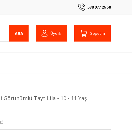
538 977 26 58
ARA
Üyelik
Sepetim
li Görünümlü Tayt Lila - 10 - 11 Yaş
e!