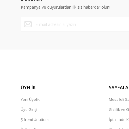
Ürün bilgilerinde hatalar bulunuyor.
Kampanya ve duyurulardan ilk siz haberdar olun!
Ürün fiyatı diğer sitelerden daha pahalı.
Bu ürüne benzer farklı alternatifler olmalı.
ÜYELİK
SAYFALA
Yeni Üyelik
Mesafeli Sa
Üye Girişi
Gizlilik ve 
Şifremi Unuttum
İptal İade K