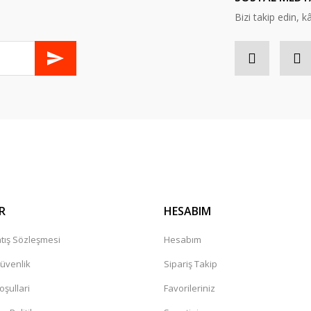
Bizi takip edin, kâr
Gönder
R
HESABIM
tış Sözleşmesi
Hesabım
Güvenlik
Sipariş Takip
oşullari
Favorileriniz