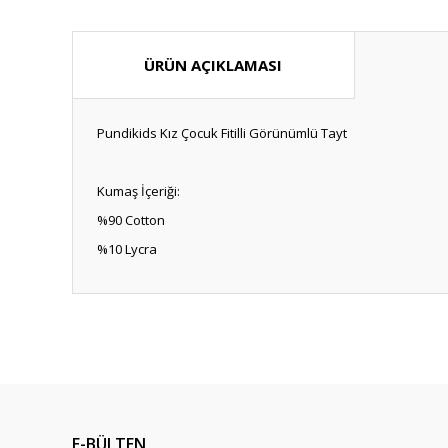
ÜRÜN AÇIKLAMASI
Pundikids Kız Çocuk Fitilli Görünümlü Tayt
Kumaş İçeriği:
%90 Cotton
%10 Lycra
Bu ürünün fiyat bilgisi, resim, ürün açıklamalarında ve diğ
Görüş ve önerileriniz için teşekkür ederiz.
Ürün resmi kalitesiz, bozuk veya görüntülenemiyor.
Ürün açıklamasında eksik bilgiler bulunuyor.
E-BÜLTEN