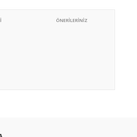
İ
ÖNERİLERİNİZ
ıza iletebilirsiniz.
A