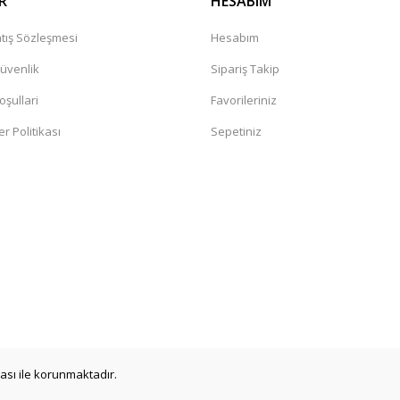
R
HESABIM
tış Sözleşmesi
Hesabım
Güvenlik
Sipariş Takip
oşullari
Favorileriniz
er Politikası
Sepetiniz
a
ikası ile korunmaktadır.