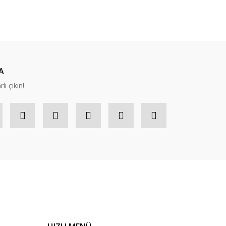
ıza iletebilirsiniz.
A
lı çıkın!