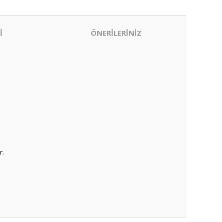
İ
ÖNERİLERİNİZ
r.