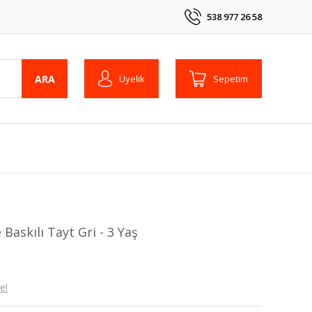
538 977 26 58
ARA
Üyelik
Sepetim
Baskılı Tayt Gri - 3 Yaş
e!