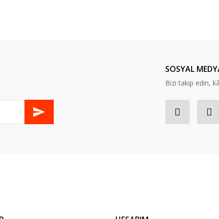
er konularda yetersiz gördüğünüz noktaları öneri formunu kullanarak tarafım
Bu ürüne ilk yorumu siz yapın!
Yorum Yaz
SOSYAL MEDY
Bizi takip edin, kâr
Gönder