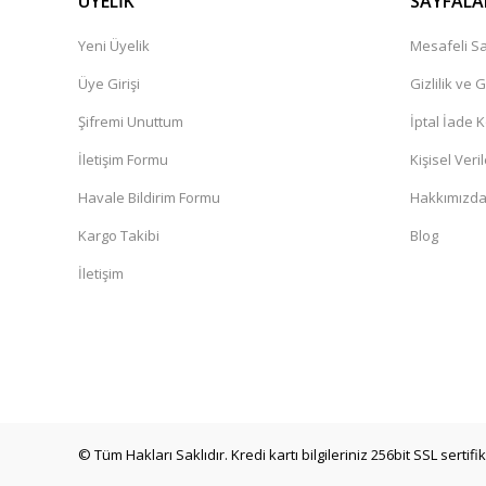
ÜYELİK
SAYFALA
Yeni Üyelik
Mesafeli Sa
Üye Girişi
Gizlilik ve 
Şifremi Unuttum
İptal İade K
İletişim Formu
Kişisel Veril
Havale Bildirim Formu
Hakkımızd
Kargo Takibi
Blog
İletişim
© Tüm Hakları Saklıdır. Kredi kartı bilgileriniz 256bit SSL sertif