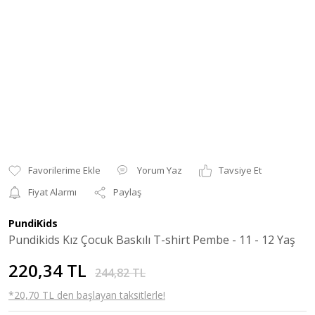
Yorum Yaz
Tavsiye Et
Fiyat Alarmı
Paylaş
PundiKids
Pundikids Kız Çocuk Baskılı T-shirt Pembe - 11 - 12 Yaş
220,34 TL
244,82 TL
*20,70 TL den başlayan taksitlerle!