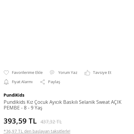
Yorum Yaz
Tavsiye Et
Fiyat Alarmı
Paylaş
PundiKids
Pundikids Kız Çocuk Ayıcık Baskılı Selanik Sweat AÇIK
PEMBE - 8 - 9 Yaş
393,59 TL
437,32 TL
*36,97 TL den başlayan taksitlerle!