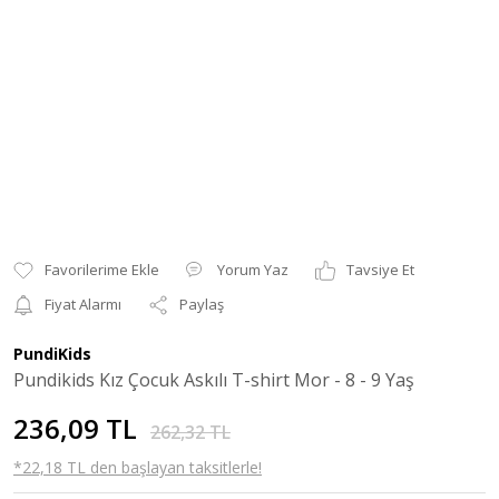
Yorum Yaz
Tavsiye Et
Fiyat Alarmı
Paylaş
PundiKids
Pundikids Kız Çocuk Askılı T-shirt Mor - 8 - 9 Yaş
236,09 TL
262,32 TL
*22,18 TL den başlayan taksitlerle!