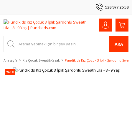
538 977 26 58
ARA
Anasayfa
Kız Çocuk Sweat&Kazak
Pundikids Kız Çocuk 3 İplik Şardonlu Sweath 
%10