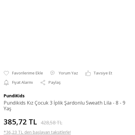
Yorum Yaz
Tavsiye Et
Fiyat Alarmı
Paylaş
PundiKids
Pundikids Kız Çocuk 3 İplik Şardonlu Sweath Lila - 8 - 9
Yaş
385,72 TL
428,58 TL
*36,23 TL den başlayan taksitlerle!