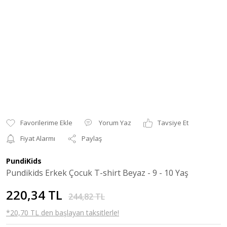
Yorum Yaz
Tavsiye Et
Fiyat Alarmı
Paylaş
PundiKids
Pundikids Erkek Çocuk T-shirt Beyaz - 9 - 10 Yaş
220,34 TL
244,82 TL
*20,70 TL den başlayan taksitlerle!