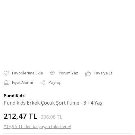
Yorum Yaz
Tavsiye Et
Fiyat Alarmı
Paylaş
PundiKids
Pundikids Erkek Çocuk Şort Füme - 3 - 4 Yaş
212,47 TL
236,08 TL
*19,96 TL den başlayan taksitlerle!